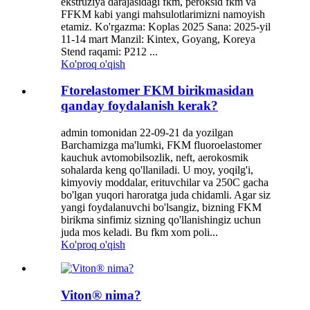
ekstruziya darajasidagi fkm, peroksid fkm va
FFKM kabi yangi mahsulotlarimizni namoyish
etamiz. Ko'rgazma: Koplas 2025 Sana: 2025-yil
11-14 mart Manzil: Kintex, Goyang, Koreya
Stend raqami: P212 ...
Ko'proq o'qish
Ftorelastomer FKM birikmasidan
qanday foydalanish kerak?
admin tomonidan 22-09-21 da yozilgan
Barchamizga ma'lumki, FKM fluoroelastomer
kauchuk avtomobilsozlik, neft, aerokosmik
sohalarda keng qo'llaniladi. U moy, yoqilg'i,
kimyoviy moddalar, erituvchilar va 250C gacha
bo'lgan yuqori haroratga juda chidamli. Agar siz
yangi foydalanuvchi bo'lsangiz, bizning FKM
birikma sinfimiz sizning qo'llanishingiz uchun
juda mos keladi. Bu fkm xom poli...
Ko'proq o'qish
Viton® nima?