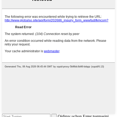
Qidiruv uchun Enter tugmasini