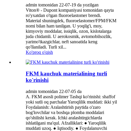
admin tomonidan 22-07-19 da yozilgan
Viton® - Dupont kompaniyasi tomonidan qayta
ro'yxatdan o'tgan fluoroelastomer brendi.
Material shuningdek, fluoroelastomer/FPM/FKM
nomi bilan ham tanilgan. U yoqilg'i, moy,
kimyoviy moddalar, issiqlik, ozon, kislotalarga
juda chidamli. U aerokosmik, avtomobilsozlik,
yarimo'tkazgichlar, neft sanoatida keng
qo'llaniladi. Turli xil...
Ko'proq o'qish
FKM kauchuk materialining turli
ko'rinishi
admin tomonidan 22-07-05 da
A. FKM asosli polimer Tashqi ko'rinishi: shaffof
yoki sutli oq parchalar Yaroqlilik muddati: ikki yil
Foydalanish: Aralashtirish paytida o'zaro
bog'lovchilar va boshqa plomba moddalari
qo'shilishi kerak. Ichki aralashtirgichlarda
ishlatilgani ma'qul. Afzalliklari: ● Yaroqlilik
muddati uzoq. ● Iqtisodiy. ● Foydalanuvchi