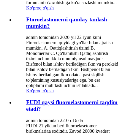
formulani o'z xohishiga ko'ra sozlashi mumkin...
Ko'proq o'qish
Ftoroelastomerni qanday tanlash
mumkin?
admin tomonidan 2020-yil 22-iyun kuni
Ftoroelastomerni quyidagi yo'llar bilan ajratish
mumkin. A. Qattiqlashtirish tizimi B.
Monomerlar C. Qo'llanilishi Qattiqlashtirish
tizimi uchun ikkita umumiy usul mavjud:
Bisfenol bilan ishlov beriladigan fkm va peroksid
bilan ishlov beriladigan fkm. Bishpenol bilan
ishlov beriladigan fkm odatda past siqilish
to'plamining xususiyatlariga ega, bu esa
qoliplarni muhrlash uchun ishlatiladi...
Ko'proq o'qish
FUDI qaysi fluoroelastomerni taqdim
etadi?
admin tomonidan 22-05-16 da
FUDI 21 yildan beri fluoroelasetomer
birikmalariga sodiqdir. Zavod 20000 kvadrat