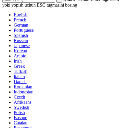
yoki yopish uchun ESC tugmasini bosing
English
French
German
Portuguese
Spanish
Russian
Japanese
Korean
Arabic
Irish
Greek
Turkish
Italian
Danish
Romanian
Indonesian
Czech
Afrikaans
Swedish
Polish
Basque
Catalan
Esperanto