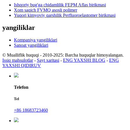
Ishqoriy bug'ga chidamlilik FEPM Aflas birikmasi
Xom saqich FVMQ asosli polimer
Yuqori kimyoviy qarshilik Perfluoroelastomer birikmasi
yangiliklar
Kompaniya yangiliklari
Sanoat yangiliklari
© Mualliflik huquqi - 2010-2025: Barcha huquqlar himoyalangan.
Issiq mahsulotlar
-
Sayt xaritasi
-
ENG YAXSHI BLOG
-
ENG
YAXSHI QIDIRUV
Telefon
Tel
+86 18683723460