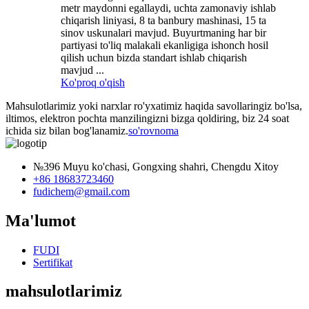
metr maydonni egallaydi, uchta zamonaviy ishlab
chiqarish liniyasi, 8 ta banbury mashinasi, 15 ta
sinov uskunalari mavjud. Buyurtmaning har bir
partiyasi to'liq malakali ekanligiga ishonch hosil
qilish uchun bizda standart ishlab chiqarish
mavjud ...
Ko'proq o'qish
Mahsulotlarimiz yoki narxlar ro'yxatimiz haqida savollaringiz bo'lsa,
iltimos, elektron pochta manzilingizni bizga qoldiring, biz 24 soat
ichida siz bilan bog'lanamiz.
so'rovnoma
№396 Muyu ko'chasi, Gongxing shahri, Chengdu Xitoy
+86 18683723460
fudichem@gmail.com
Ma'lumot
FUDI
Sertifikat
mahsulotlarimiz