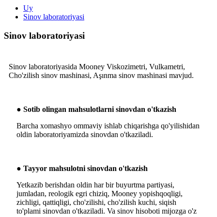
Uy
Sinov laboratoriyasi
Sinov laboratoriyasi
Sinov laboratoriyasida Mooney Viskozimetri, Vulkametri,
Cho'zilish sinov mashinasi, Aşınma sinov mashinasi mavjud.
● Sotib olingan mahsulotlarni sinovdan o'tkazish
Barcha xomashyo ommaviy ishlab chiqarishga qo'yilishidan
oldin laboratoriyamizda sinovdan o'tkaziladi.
● Tayyor mahsulotni sinovdan o'tkazish
Yetkazib berishdan oldin har bir buyurtma partiyasi,
jumladan, reologik egri chiziq, Mooney yopishqoqligi,
zichligi, qattiqligi, cho'zilishi, cho'zilish kuchi, siqish
to'plami sinovdan o'tkaziladi. Va sinov hisoboti mijozga o'z