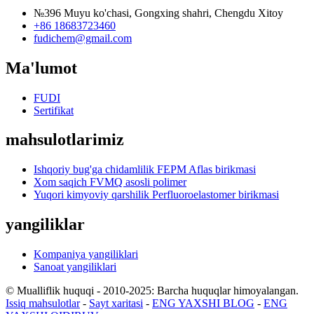
№396 Muyu ko'chasi, Gongxing shahri, Chengdu Xitoy
+86 18683723460
fudichem@gmail.com
Ma'lumot
FUDI
Sertifikat
mahsulotlarimiz
Ishqoriy bug'ga chidamlilik FEPM Aflas birikmasi
Xom saqich FVMQ asosli polimer
Yuqori kimyoviy qarshilik Perfluoroelastomer birikmasi
yangiliklar
Kompaniya yangiliklari
Sanoat yangiliklari
© Mualliflik huquqi - 2010-2025: Barcha huquqlar himoyalangan.
Issiq mahsulotlar
-
Sayt xaritasi
-
ENG YAXSHI BLOG
-
ENG