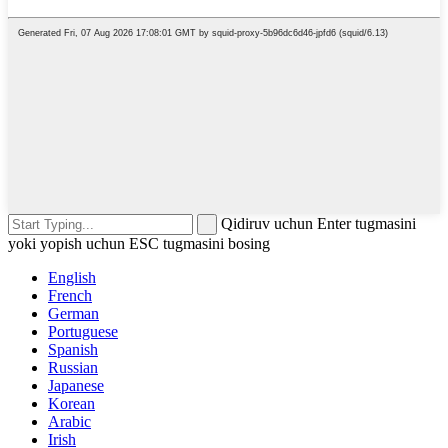
Qidiruv uchun Enter tugmasini
yoki yopish uchun ESC tugmasini bosing
English
French
German
Portuguese
Spanish
Russian
Japanese
Korean
Arabic
Irish