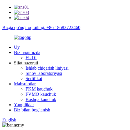
Bizga qo'ng'iroq qiling: +86 18683723460
Uy
Biz haqimizda
FUDI
Sifat nazorati
Ishlab chiqarish liniyasi
Sinov laboratoriyasi
Sertifikat
Mahsulotlar
FKM kauchuk
FVMQ kauchuk
Boshqa kauchuk
Yangiliklar
Biz bilan bog'lanish
English